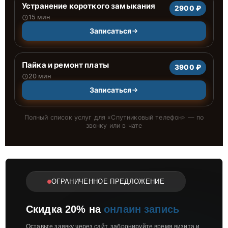
Устранение короткого замыкания
2900 ₽
15 мин
Записаться
Пайка и ремонт платы
3900 ₽
20 мин
Записаться
Полный список услуг для «
Спутниковый телефон
» — по
звонку или в чате
ОГРАНИЧЕННОЕ ПРЕДЛОЖЕНИЕ
Скидка 20% на
онлаин запись
Оставьте заявку через сайт, забронируйте время визита и