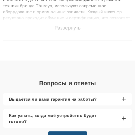
техники бренда Thuraya, используют современное
оборудование и оригинальные запчасти. Каждый инженер
регулярно проходит обучение и сертификацию, что позволяет
быстро и точноdiagnostikировать поломки и восстанавливать
Развернуть
технику с сохранением гарантии до 3 лет. Наши мастера
решают сложные случаи: от замены матриц и материнских
плат до ремонта после залития и восстановления данных.
Благодаря высокой квалификации и ответственному подходу
клиенты получают быстрый, качественный ремонт и понятные
объяснения по результатам диагностики.
Вопросы и ответы
+
Выдаётся ли вами гарантия на работы?
Как узнать, когда моё устройство будет
+
готово?