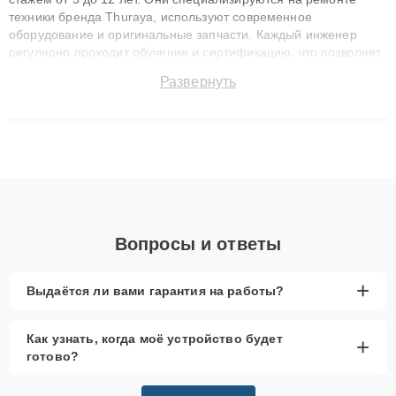
техники бренда Thuraya, используют современное
оборудование и оригинальные запчасти. Каждый инженер
регулярно проходит обучение и сертификацию, что позволяет
быстро и точноdiagnostikировать поломки и восстанавливать
Развернуть
технику с сохранением гарантии до 3 лет. Наши мастера
решают сложные случаи: от замены матриц и материнских
плат до ремонта после залития и восстановления данных.
Благодаря высокой квалификации и ответственному подходу
клиенты получают быстрый, качественный ремонт и понятные
объяснения по результатам диагностики.
Вопросы и ответы
+
Выдаётся ли вами гарантия на работы?
Как узнать, когда моё устройство будет
+
готово?