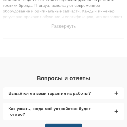
техники бренда Thuraya, используют современное
оборудование и оригинальные запчасти. Каждый инженер
регулярно проходит обучение и сертификацию, что позволяет
быстро и точноdiagnostikировать поломки и восстанавливать
Развернуть
технику с сохранением гарантии до 3 лет. Наши мастера
решают сложные случаи: от замены матриц и материнских
плат до ремонта после залития и восстановления данных.
Благодаря высокой квалификации и ответственному подходу
клиенты получают быстрый, качественный ремонт и понятные
объяснения по результатам диагностики.
Вопросы и ответы
+
Выдаётся ли вами гарантия на работы?
Как узнать, когда моё устройство будет
+
готово?